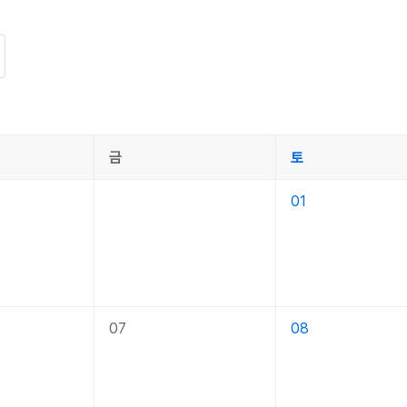
금
토
01
07
08