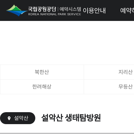
이용안내
예약
북한산
지리산
한려해상
무등산
설악산 생태탐방원
설악산