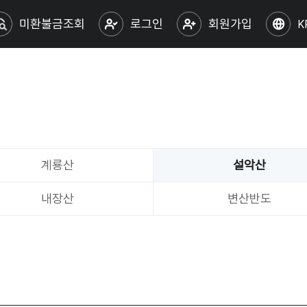
미환불금조회
로그인
회원가입
K
계룡산
설악산
내장산
변산반도