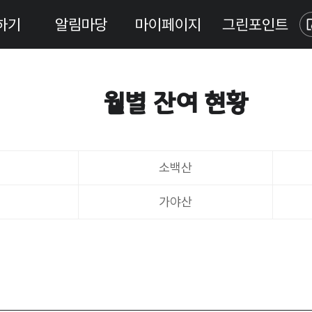
하기
알림마당
마이페이지
그린포인트
월별 잔여 현황
소백산
가야산