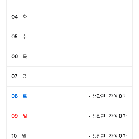
04
화
05
수
06
목
07
금
08
토
생활관 : 잔여
0
개
09
일
생활관 : 잔여
0
개
10
월
생활관 : 잔여
0
개