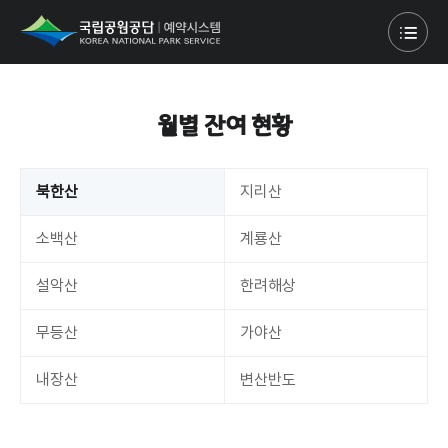
월별 잔여 현황
북한산
지리산
소백산
계룡산
설악산
한려해상
무등산
가야산
내장산
변산반도