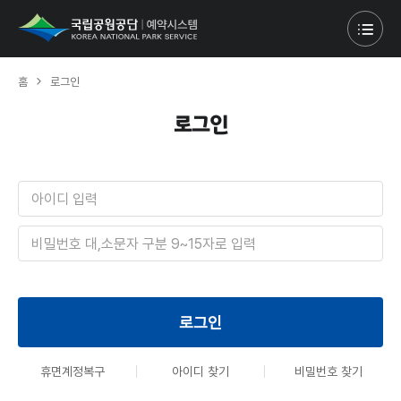
홈
로그인
로그인
아
이
디
비
밀
번
호
로그인
휴면계정복구
아이디 찾기
비밀번호 찾기