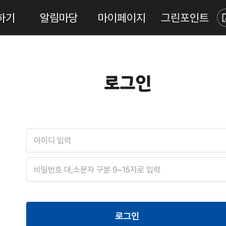
하기
알림마당
마이페이지
그린포인트
로그인
아
이
디
비
밀
번
호
로그인