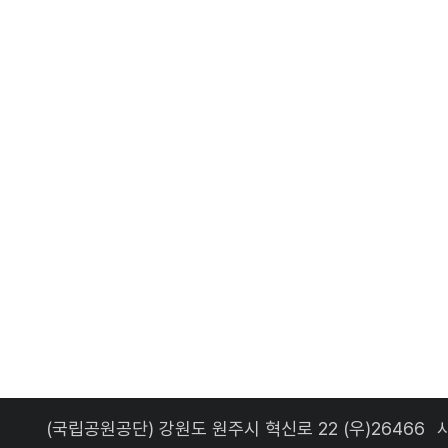
(국립공원공단) 강원도 원주시 혁신로 22 (우)26466