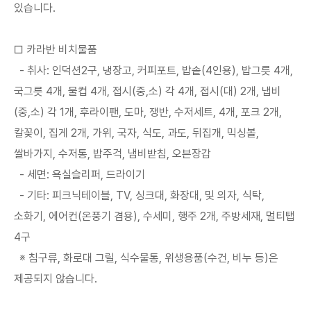
있습니다.
□ 카라반 비치물품
- 취사: 인덕션2구, 냉장고, 커피포트, 밥솥(4인용), 밥그릇 4개,
국그릇 4개, 물컵 4개, 접시(중,소) 각 4개, 접시(대) 2개, 냅비
(중,소) 각 1개, 후라이팬, 도마, 쟁반, 수저세트, 4개, 포크 2개,
칼꽂이, 집게 2개, 가위, 국자, 식도, 과도, 뒤집개, 믹싱볼,
쌀바가지, 수저통, 밥주걱, 냄비받침, 오븐장갑
- 세면: 욕실슬리퍼, 드라이기
- 기타: 피크닉테이블, TV, 싱크대, 화장대, 및 의자, 식탁,
소화기, 에어컨(온풍기 겸용), 수세미, 행주 2개, 주방세재, 멀티탭
4구
※ 침구류, 화로대 그릴, 식수물통, 위생용품(수건, 비누 등)은
제공되지 않습니다.