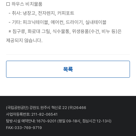
□ 하우스 비치물품
- 취사: 냉장고, 전자렌지, 커피포트
- 기타: 피크닉테이블, 에어컨, 드라이기, 실내테이블
※ 침구류, 화로대 그릴, 식수물통, 위생용품(수건, 비누 등)은
제공되지 않습니다.
목록
(국립공원공단) 강원도 원주시 혁신로 22 (우)26466
사업자등록번호: 211-82-06541
탐방·시설 예약안내:
1670-9201
(평일 09-18시, 점심시간 12-13시)
FAX: 033-769-9719