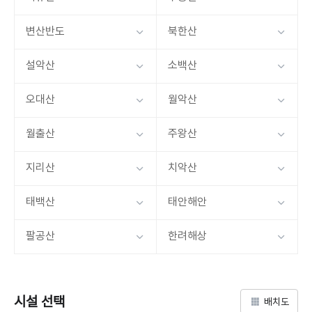
변산반도
북한산
설악산
소백산
오대산
월악산
월출산
주왕산
지리산
치악산
태백산
태안해안
팔공산
한려해상
시설 선택
배치도