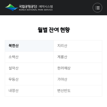
월별 잔여 현황
북한산
지리산
소백산
계룡산
설악산
한려해상
무등산
가야산
내장산
변산반도