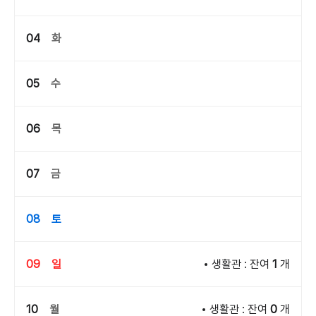
04
화
05
수
06
목
07
금
08
토
09
일
생활관 : 잔여
1
개
10
월
생활관 : 잔여
0
개